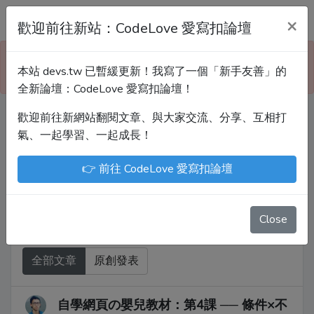
Devs.tw 寫程式討論區
×
歡迎前往新站：CodeLove 愛寫扣論壇
本站已暫緩更新！技術討論、分享文章、自學教材，
本站 devs.tw 已暫緩更新！我寫了一個「新手友善」的
請到新網站「CodeLove 愛寫扣論壇」！
全新論壇：CodeLove 愛寫扣論壇！
歡迎前往新網站翻閱文章、與大家交流、分享、互相打
Devs.tw 是讓工程師寫筆記、網誌的平台。歡迎
氣、一起學習、一起成長！
您隨手紀錄、寫作，方便日後搜尋！
👉 前往 CodeLove 愛寫扣論壇
尤川豪
Enoxs
chenjenping
Kevin Hou
JuenTingShie
Close
全部文章
原創發表
自學網頁の嬰兒教材：第4課 ── 條件×不