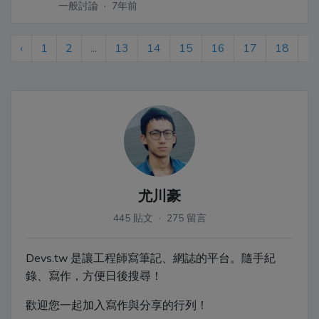
一般討論
·
7年前
‹
1
2
...
13
14
15
16
17
18
1
尤川豪
445 貼文 · 275 留言
Devs.tw 是讓工程師寫筆記、網誌的平台。隨手紀
錄、寫作，方便日後搜尋！
歡迎您一起加入寫作與分享的行列！