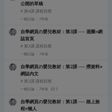
公開的草稿
# 第4課 課程目標
一般討論
·
7年前
自學網頁の嬰兒教材：第3課 ── 迴圈×網
誌首頁
# 第3課 課程目標
一般討論
·
7年前
自學網頁の嬰兒教材：第2課 ── 撈資料×
網誌內文
# 第2課 課程目標
一般討論
·
7年前
2
自學網頁の嬰兒教材：第1課 ── 踏上旅
程×懶人