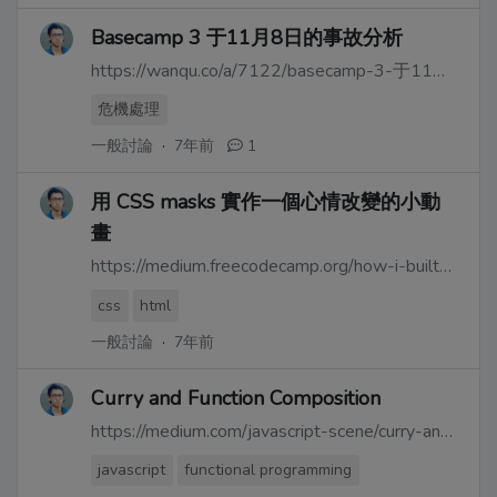
Basecamp 3 于11月8日的事故分析
https://wanqu.co/a/7122/basecamp-3-于11月8日的事故分析/
危機處理
一般討論
·
7年前
1
用 CSS masks 實作一個心情改變的小動
畫
https://medium.freecodecamp.org/how-i-built-a-mood-changing-animation-using-css-masks-565b16ed051f
css
html
一般討論
·
7年前
Curry and Function Composition
https://medium.com/javascript-scene/curry-and-function-composition-2c208d774983
javascript
functional programming