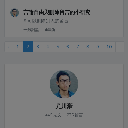
言論自由與刪除留言的小研究
# 可以刪除別人的留言
一般討論
·
4年前
‹
1
2
3
4
5
6
7
8
9
10
...
尤川豪
445 貼文 · 275 留言