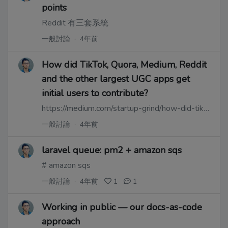
points
Reddit 有三套系統
一般討論
·
4年前
How did TikTok, Quora, Medium, Reddit
and the other largest UGC apps get
initial users to contribute?
https://medium.com/startup-grind/how-did-tiktok-quora-medium-reddit-and-other-largest-ugc-apps-get-initial-users-to-contribute-f9106a8824ba
一般討論
·
4年前
laravel queue: pm2 + amazon sqs
# amazon sqs
一般討論
·
4年前
1
1
Working in public — our docs-as-code
approach