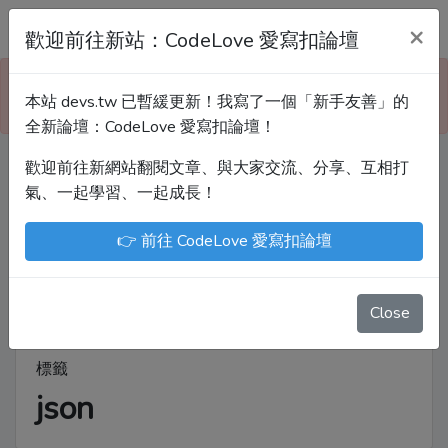
Devs.tw 寫程式討論區
×
歡迎前往新站：CodeLove 愛寫扣論壇
本站已暫緩更新！技術討論、分享文章、自學教材，
本站 devs.tw 已暫緩更新！我寫了一個「新手友善」的
請到新網站「CodeLove 愛寫扣論壇」！
全新論壇：CodeLove 愛寫扣論壇！
歡迎前往新網站翻閱文章、與大家交流、分享、互相打
Devs.tw 是讓工程師寫筆記、網誌的平台。歡迎
氣、一起學習、一起成長！
您隨手紀錄、寫作，方便日後搜尋！
👉 前往 CodeLove 愛寫扣論壇
尤川豪
Enoxs
chenjenping
Kevin Hou
JuenTingShie
Close
標籤
json