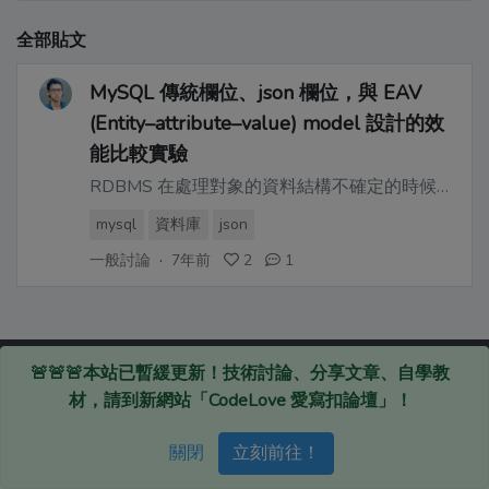
全部貼文
MySQL 傳統欄位、json 欄位，與 EAV
(Entity–attribute–value) model 設計的效
能比較實驗
RDBMS 在處理對象的資料結構不確定的時候 會遇上問題：table schema 開不出來
mysql
資料庫
json
一般討論
·
7年前
2
1
🚨🚨🚨本站已暫緩更新！技術討論、分享文章、自學教
Devs.tw © 2020
材，請到新網站「CodeLove 愛寫扣論壇」！
關閉
立刻前往！