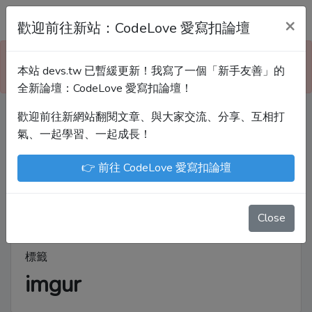
Devs.tw 寫程式討論區
×
歡迎前往新站：CodeLove 愛寫扣論壇
本站已暫緩更新！技術討論、分享文章、自學教材，
本站 devs.tw 已暫緩更新！我寫了一個「新手友善」的
請到新網站「CodeLove 愛寫扣論壇」！
全新論壇：CodeLove 愛寫扣論壇！
歡迎前往新網站翻閱文章、與大家交流、分享、互相打
Devs.tw 是讓工程師寫筆記、網誌的平台。歡迎
氣、一起學習、一起成長！
您隨手紀錄、寫作，方便日後搜尋！
👉 前往 CodeLove 愛寫扣論壇
尤川豪
Enoxs
chenjenping
Kevin Hou
JuenTingShie
Close
標籤
imgur