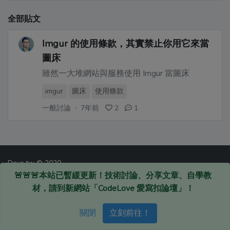
全部貼文
Imgur 的使用條款，其實禁止你用它來當
圖床
雖然一大堆網站與服務使用 Imgur 當圖床
imgur
圖床
使用條款
一般討論
·
7年前
2
1
Devs.tw © 2020
🚨🚨🚨本站已暫緩更新！技術討論、分享文章、自學教
材，請到新網站「CodeLove 愛寫扣論壇」！
關閉
立刻前往！