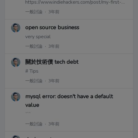
https://www.indiehackers.com/post/my-first-10-000-internet-dollars-46317e628f
一般討論
·
3年前
open source business
very special
一般討論
·
3年前
關於技術債 tech debt
# Tips
一般討論
·
3年前
mysql error: doesn't have a default
value
```
一般討論
·
3年前