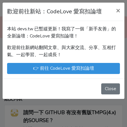
Devs.tw 寫程式討論區
×
歡迎前往新站：CodeLove 愛寫扣論壇
本站已暫緩更新！技術討論、分享文章、自學教材，
本站 devs.tw 已暫緩更新！我寫了一個「新手友善」的
請到新網站「CodeLove 愛寫扣論壇」！
全新論壇：CodeLove 愛寫扣論壇！
歡迎前往新網站翻閱文章、與大家交流、分享、互相打
Devs.tw 是讓工程師寫筆記、網誌的平台。歡迎
氣、一起學習、一起成長！
您隨手紀錄、寫作，方便日後搜尋！
👉 前往 CodeLove 愛寫扣論壇
尤川豪
Enoxs
chenjenping
Kevin Hou
JuenTingShie
Close
貼文列表
請問一下 GITHUB 有沒有舊版TMPG(4.x)
的SOURSE ?