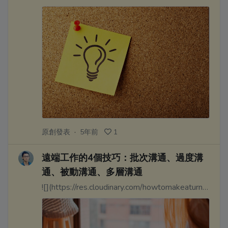
原創發表
·
5年前
1
遠端工作的4個技巧：批次溝通、過度溝
通、被動溝通、多層溝通
![](https://res.cloudinary.com/howtomakeaturn/image/upload/v1611675897/asfdcounwivxez9xsin4.jpg)