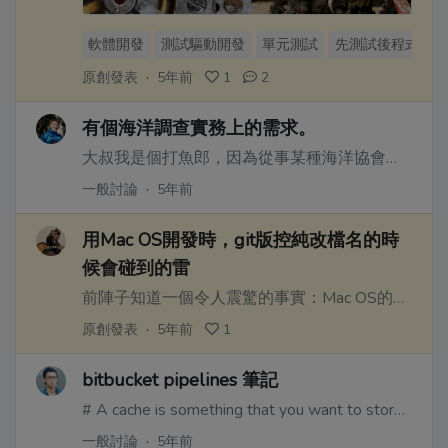
軟體開發
測試驅動開發
單元測試
先測試後程式
原創發表
·
5年前
1
2
有個海洋調查實務上的需求。
大叔我是個打魚郎，因為從事某種海洋協會申請海洋保育署的計畫申請活動，想用一種網路清單蒐集格式讓全國各地釣魚或打魚的人建立資料庫，主要是發展政府都還沒有開始的建立魚尺資料庫，讓海邊海人從事所謂海洋公民科學家調查活動，讓大家在各地的漁獲有個熟齡期魚體尺寸的依據，讓大家有個遵循規範，不要大小通殺。
一般討論
·
5年前
用Mac OS開發時，git版控純改檔名的時
候會碰到的雷
前陣子知道一個令人震驚的事實：Mac OS的檔案系統對於檔名的處理天生是不分大小寫的......
原創發表
·
5年前
1
bitbucket pipelines 筆記
# A cache is something that you want to store across multiple pipeline runs.
一般討論
·
5年前