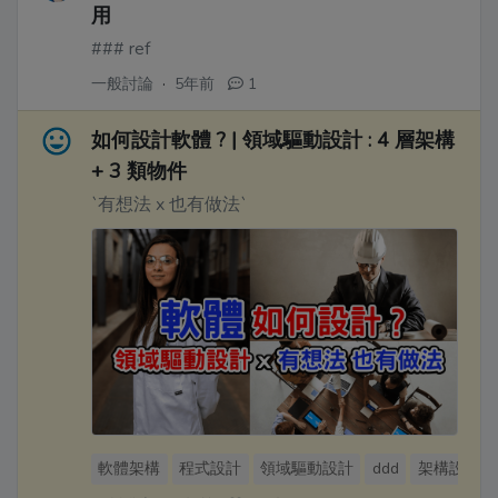
用
### ref
一般討論
·
5年前
1
如何設計軟體 ? | 領域驅動設計 : 4 層架構
+ 3 類物件
`有想法 x 也有做法`
軟體架構
程式設計
領域驅動設計
ddd
架構設計