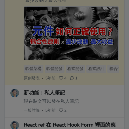
`最少改動 x 最大收益`
軟體架構
軟體開發
程式開發
程式設計
耦合性
原創發表
·
5年前
4
1
新功能：私人筆記
現在貼文可以發在私人筆記
一般討論
·
5年前
2
React ref 在 React Hook Form 裡面的應