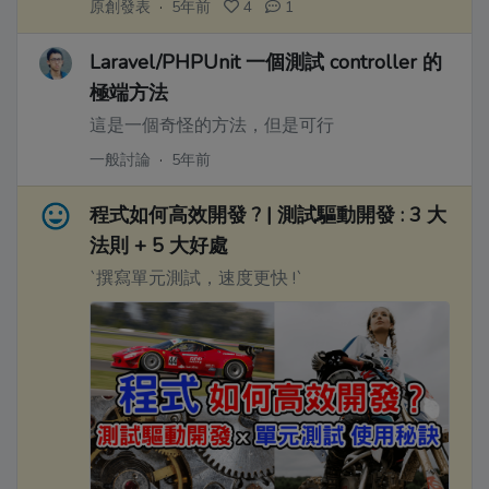
原創發表
·
5年前
4
1
Laravel/PHPUnit 一個測試 controller 的
極端方法
這是一個奇怪的方法，但是可行
一般討論
·
5年前
程式如何高效開發 ? | 測試驅動開發 : 3 大
法則 + 5 大好處
`撰寫單元測試，速度更快 !`