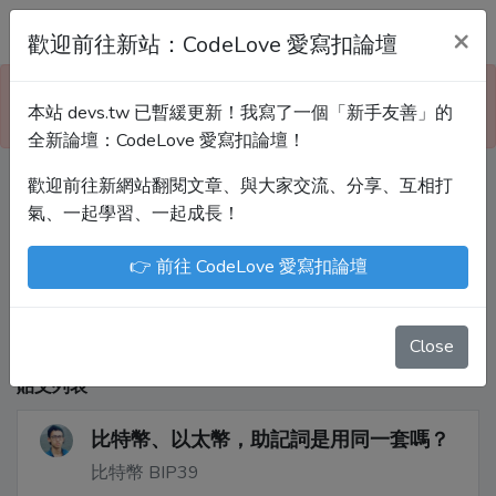
Devs.tw 寫程式討論區
×
歡迎前往新站：CodeLove 愛寫扣論壇
本站已暫緩更新！技術討論、分享文章、自學教材，
本站 devs.tw 已暫緩更新！我寫了一個「新手友善」的
請到新網站「CodeLove 愛寫扣論壇」！
全新論壇：CodeLove 愛寫扣論壇！
歡迎前往新網站翻閱文章、與大家交流、分享、互相打
Devs.tw 是讓工程師寫筆記、網誌的平台。歡迎
氣、一起學習、一起成長！
您隨手紀錄、寫作，方便日後搜尋！
👉 前往 CodeLove 愛寫扣論壇
尤川豪
Enoxs
chenjenping
Kevin Hou
JuenTingShie
Close
貼文列表
比特幣、以太幣，助記詞是用同一套嗎？
比特幣 BIP39