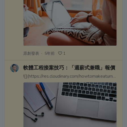
原創發表
·
5年前
1
軟體工程接案技巧：「週薪式兼職」報價
![](https://res.cloudinary.com/howtomakeaturn/image/upload/v1611658415/jcy1ehtvgfyasiu5u0l4.jpg)