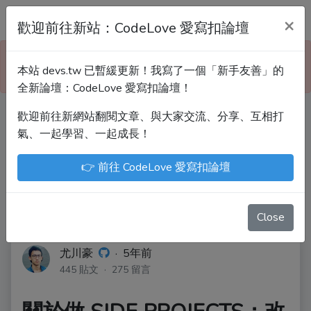
Devs.tw 寫程式討論區
×
歡迎前往新站：CodeLove 愛寫扣論壇
本站已暫緩更新！技術討論、分享文章、自學教材，
本站 devs.tw 已暫緩更新！我寫了一個「新手友善」的
請到新網站「CodeLove 愛寫扣論壇」！
全新論壇：CodeLove 愛寫扣論壇！
歡迎前往新網站翻閱文章、與大家交流、分享、互相打
Devs.tw 是讓工程師寫筆記、網誌的平台。歡迎
氣、一起學習、一起成長！
您隨手紀錄、寫作，方便日後搜尋！
👉 前往 CodeLove 愛寫扣論壇
尤川豪
Enoxs
chenjenping
Kevin Hou
JuenTingShie
Close
尤川豪
·
5年前
445 貼文 · 275 留言