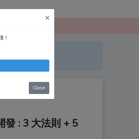
×
 愛寫扣論壇」！
論壇！
便日後搜尋！
nTingShie
Close
 : 3 大法則 + 5