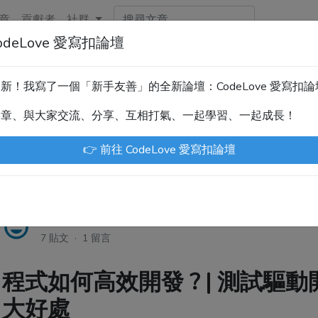
章
貢獻者
社群
deLove 愛寫扣論壇
新！技術討論、分享文章、自學教材，請到新網站「CodeLove
暫緩更新！我寫了一個「新手友善」的全新論壇：CodeLove 愛寫扣
.tw 是讓工程師寫筆記、網誌的平台。歡迎您隨手紀錄、寫作，方
文章、與大家交流、分享、互相打氣、一起學習、一起成長！
川豪
Enoxs
chenjenping
Kevin Hou
Jue
👉 前往 CodeLove 愛寫扣論壇
Enoxs
·
5年前
7 貼文 · 1 留言
程式如何高效開發 ? | 測試驅動開發
大好處