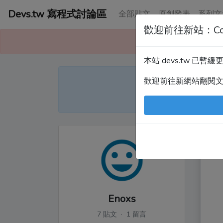
Devs.tw 寫程式討論區
全部貼文
原創發表
系列文
歡迎前往新站：Co
本站已暫緩更
本站 devs.tw 已
Devs
歡迎前往新網站翻閱
尤
Enoxs
7 貼文 · 1 留言