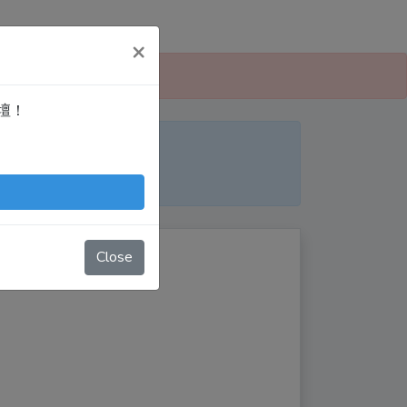
×
 愛寫扣論壇」！
論壇！
便日後搜尋！
nTingShie
Close