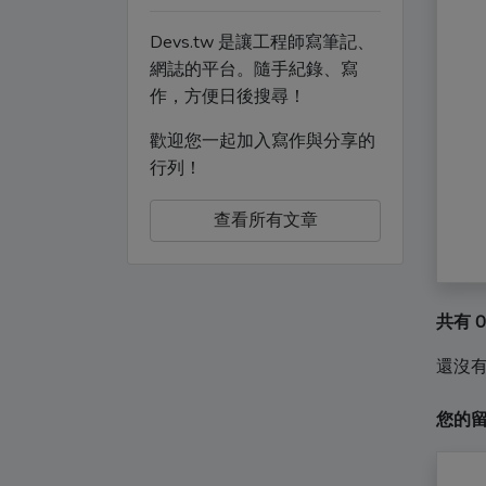
Devs.tw 是讓工程師寫筆記、
網誌的平台。隨手紀錄、寫
作，方便日後搜尋！
歡迎您一起加入寫作與分享的
行列！
查看所有文章
共有 
還沒
您的