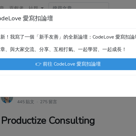
章
貢獻者
社群
deLove 愛寫扣論壇
新！技術討論、分享文章、自學教材，請到新網站「CodeLove
暫緩更新！我寫了一個「新手友善」的全新論壇：CodeLove 愛寫扣
.tw 是讓工程師寫筆記、網誌的平台。歡迎您隨手紀錄、寫作，方
文章、與大家交流、分享、互相打氣、一起學習、一起成長！
川豪
Enoxs
chenjenping
Kevin Hou
Jue
👉 前往 CodeLove 愛寫扣論壇
尤川豪
·
3年前
445 貼文 · 275 留言
Productize Consulting