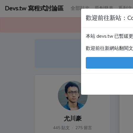
Devs.tw 寫程式討論區
全部貼文
原創發表
系列文
歡迎前往新站：Co
本站已暫緩更
本站 devs.tw 已
Devs
歡迎前往新網站翻閱
尤
尤川豪
445 貼文 · 275 留言