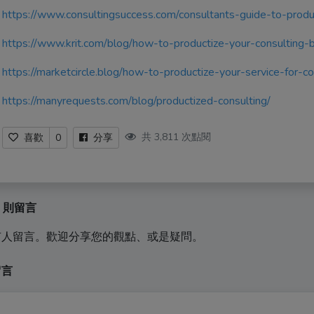
https://www.consultingsuccess.com/consultants-guide-to-produc
https://www.krit.com/blog/how-to-productize-your-consulting-
https://marketcircle.blog/how-to-productize-your-service-for-c
https://manyrequests.com/blog/productized-consulting/
共 3,811 次點閱
喜歡
0
分享
0 則留言
有人留言。歡迎分享您的觀點、或是疑問。
留言