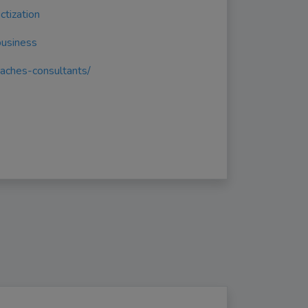
tization
business
oaches-consultants/