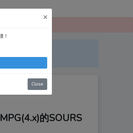
×
 愛寫扣論壇」！
論壇！
便日後搜尋！
nTingShie
Close
PG(4.x)的SOURS