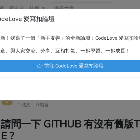
章
貢獻者
社群
deLove 愛寫扣論壇
新！技術討論、分享文章、自學教材，請到新網站「CodeLove
暫緩更新！我寫了一個「新手友善」的全新論壇：CodeLove 愛寫扣
.tw 是讓工程師寫筆記、網誌的平台。歡迎您隨手紀錄、寫作，方
文章、與大家交流、分享、互相打氣、一起學習、一起成長！
川豪
Enoxs
chenjenping
Kevin Hou
Jue
👉 前往 CodeLove 愛寫扣論壇
oVo
·
2年前
1 貼文 · 0 留言
請問一下 GITHUB 有沒有舊版TM
E ?