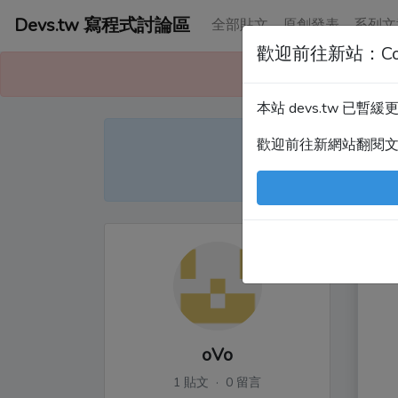
Devs.tw 寫程式討論區
全部貼文
原創發表
系列文
歡迎前往新站：Co
本站已暫緩更
本站 devs.tw 已
Devs
歡迎前往新網站翻閱
尤
oVo
1 貼文 · 0 留言