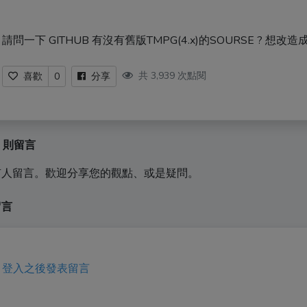
請問一下 GITHUB 有沒有舊版TMPG(4.x)的SOURSE ? 想改造
共 3,939 次點閱
喜歡
0
分享
0 則留言
有人留言。歡迎分享您的觀點、或是疑問。
留言
登入之後發表留言