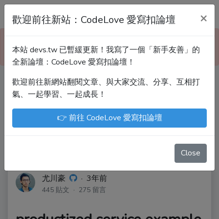
Devs.tw 寫程式討論區
×
歡迎前往新站：CodeLove 愛寫扣論壇
本站已暫緩更新！技術討論、分享文章、自學教材，
本站 devs.tw 已暫緩更新！我寫了一個「新手友善」的
請到新網站「CodeLove 愛寫扣論壇」！
全新論壇：CodeLove 愛寫扣論壇！
歡迎前往新網站翻閱文章、與大家交流、分享、互相打
Devs.tw 是讓工程師寫筆記、網誌的平台。歡迎
氣、一起學習、一起成長！
您隨手紀錄、寫作，方便日後搜尋！
👉 前往 CodeLove 愛寫扣論壇
尤川豪
Enoxs
chenjenping
Kevin Hou
JuenTingShie
Close
尤川豪
·
3年前
445 貼文 · 275 留言