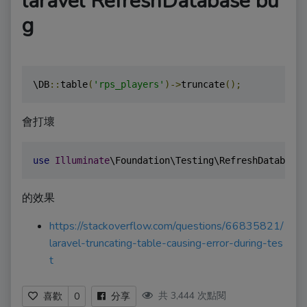
laravel RefreshDatabase bu
g
\DB
::
table
(
'rps_players'
)->
truncate
();
會打壞
use
Illuminate
\Foundation\Testing\RefreshDatabase
;
的效果
https://stackoverflow.com/questions/66835821/
laravel-truncating-table-causing-error-during-tes
t
共 3,444 次點閱
喜歡
0
分享