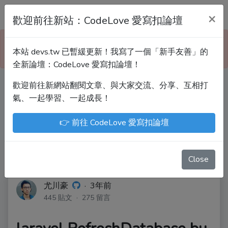
Devs.tw 寫程式討論區
×
歡迎前往新站：CodeLove 愛寫扣論壇
本站已暫緩更新！技術討論、分享文章、自學教材，
本站 devs.tw 已暫緩更新！我寫了一個「新手友善」的
請到新網站「CodeLove 愛寫扣論壇」！
全新論壇：CodeLove 愛寫扣論壇！
歡迎前往新網站翻閱文章、與大家交流、分享、互相打
Devs.tw 是讓工程師寫筆記、網誌的平台。歡迎
氣、一起學習、一起成長！
您隨手紀錄、寫作，方便日後搜尋！
👉 前往 CodeLove 愛寫扣論壇
尤川豪
Enoxs
chenjenping
Kevin Hou
JuenTingShie
Close
尤川豪
·
3年前
445 貼文 · 275 留言