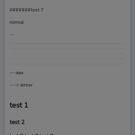
#######test 7
normal
--
---aaa
---> arrow
test 1
test 2