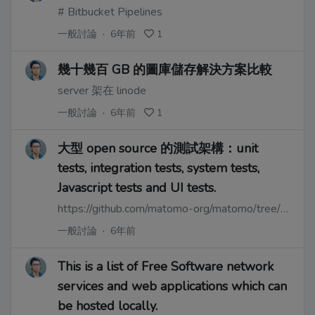
# Bitbucket Pipelines
一般討論
·
6年前
1
幾十幾百 GB 的圖庫儲存解決方案比較
server 架在 linode
一般討論
·
6年前
1
大型 open source 的測試架構：unit
tests, integration tests, system tests,
Javascript tests and UI tests.
https://github.com/matomo-org/matomo/tree/3.x-dev/tests
一般討論
·
6年前
This is a list of Free Software network
services and web applications which can
be hosted locally.