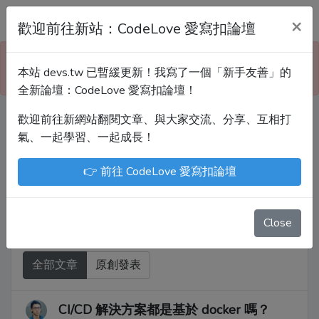
Devs.tw 寫程式討論區
×
歡迎前往新站：CodeLove 愛寫扣論壇
本站已暫緩更新！技術討論、分享文章、自學教材，
本站 devs.tw 已暫緩更新！我寫了一個「新手友善」的
請到新網站「CodeLove 愛寫扣論壇」！
全新論壇：CodeLove 愛寫扣論壇！
歡迎前往新網站翻閱文章、與大家交流、分享、互相打
Devs.tw 是讓工程師寫筆記、網誌的平台。歡迎
氣、一起學習、一起成長！
您隨手紀錄、寫作，方便日後搜尋！
👉 前往 CodeLove 愛寫扣論壇
尤川豪
Enoxs
chenjenping
Kevin Hou
JuenTingShie
Close
全部文章
原創發表
CI/CD 解決方案都是基於 docker 嗎？