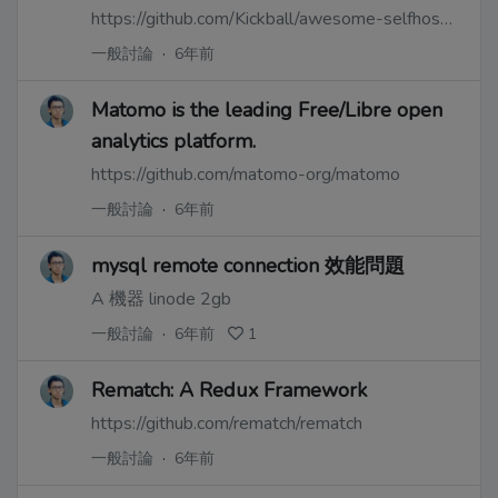
https://github.com/Kickball/awesome-selfhosted
一般討論
·
6年前
Matomo is the leading Free/Libre open
analytics platform.
https://github.com/matomo-org/matomo
一般討論
·
6年前
mysql remote connection 效能問題
A 機器 linode 2gb
一般討論
·
6年前
1
Rematch: A Redux Framework
https://github.com/rematch/rematch
一般討論
·
6年前