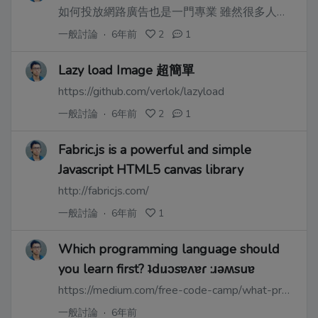
如何投放網路廣告也是一門專業 雖然很多人會覺得無聊
一般討論
·
6年前
2
1
Lazy load Image 超簡單
https://github.com/verlok/lazyload
一般討論
·
6年前
2
1
Fabric.js is a powerful and simple
Javascript HTML5 canvas library
http://fabricjs.com/
一般討論
·
6年前
1
Which programming language should
you learn first? ʇdıɹɔsɐʌɐɾ :ɹǝʍsuɐ
https://medium.com/free-code-camp/what-programming-language-should-i-learn-first-%CA%87d%C4%B1%C9%B9%C9%94s%C9%90%CA%8C%C9%90%C9%BE-%C9%B9%C7%9D%CA%8Dsu%C9%90-19a33b0a467d
一般討論
·
6年前