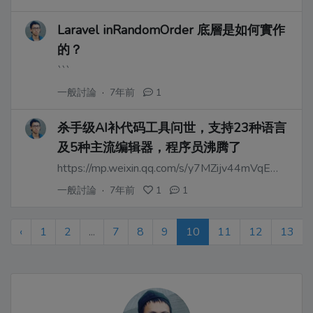
Laravel inRandomOrder 底層是如何實作
的？
```
一般討論
·
7年前
1
杀手级AI补代码工具问世，支持23种语言
及5种主流编辑器，程序员沸腾了
https://mp.weixin.qq.com/s/y7MZijv44mVqEWtTzHg4nw
一般討論
·
7年前
1
1
‹
1
2
...
7
8
9
10
11
12
13