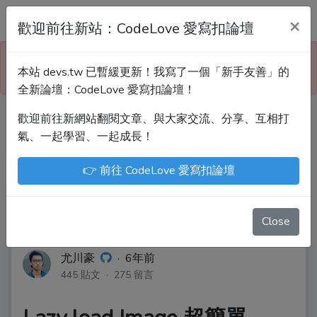
Devs.tw 寫程式討論區
×
歡迎前往新站：CodeLove 愛寫扣論壇
本站已暫緩更新！技術討論、分享文章、自學教材，
本站 devs.tw 已暫緩更新！我寫了一個「新手友善」的
請到新網站「CodeLove 愛寫扣論壇」！
全新論壇：CodeLove 愛寫扣論壇！
歡迎前往新網站翻閱文章、與大家交流、分享、互相打
Devs.tw 是讓工程師寫筆記、網誌的平台。歡迎
氣、一起學習、一起成長！
您隨手紀錄、寫作，方便日後搜尋！
👉 前往 CodeLove 愛寫扣論壇
尤川豪
Enoxs
chenjenping
Kevin Hou
JuenTingShie
Close
尤川豪
·
6年前
445 貼文 · 275 留言