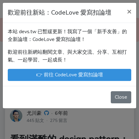
Devs.tw 寫程式討論區
×
歡迎前往新站：CodeLove 愛寫扣論壇
本站已暫緩更新！技術討論、分享文章、自學教材，
本站 devs.tw 已暫緩更新！我寫了一個「新手友善」的
請到新網站「CodeLove 愛寫扣論壇」！
全新論壇：CodeLove 愛寫扣論壇！
歡迎前往新網站翻閱文章、與大家交流、分享、互相打
Devs.tw 是讓工程師寫筆記、網誌的平台。歡迎
氣、一起學習、一起成長！
您隨手紀錄、寫作，方便日後搜尋！
👉 前往 CodeLove 愛寫扣論壇
尤川豪
Enoxs
chenjenping
Kevin Hou
JuenTingShie
Close
尤川豪
·
6年前
445 貼文 · 275 留言