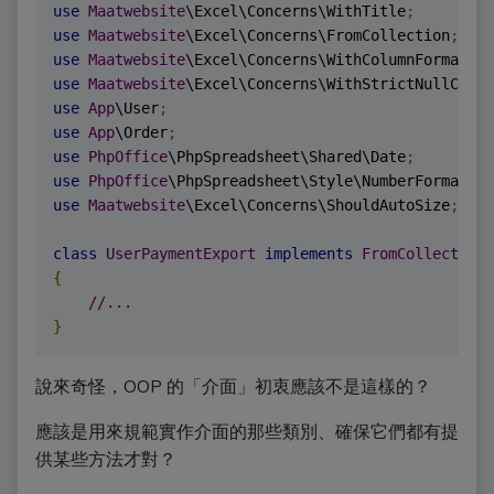
use
Maatwebsite
\Excel\Concerns\WithTitle
;
use
Maatwebsite
\Excel\Concerns\FromCollection
;
use
Maatwebsite
\Excel\Concerns\WithColumnFormattin
use
Maatwebsite
\Excel\Concerns\WithStrictNullCompa
use
App
\User
;
use
App
\Order
;
use
PhpOffice
\PhpSpreadsheet\Shared\Date
;
use
PhpOffice
\PhpSpreadsheet\Style\NumberFormat
;
use
Maatwebsite
\Excel\Concerns\ShouldAutoSize
;
class
UserPaymentExport
implements
FromCollection
,
{
//...
}
說來奇怪，OOP 的「介面」初衷應該不是這樣的？
應該是用來規範實作介面的那些類別、確保它們都有提
供某些方法才對？