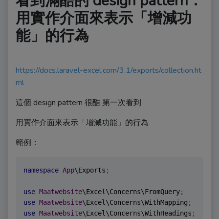
看到滿酷的 design pattern：
用實作介面來表示「增減功
能」的行為
https://docs.laravel-excel.com/3.1/exports/collection.ht
ml
這個 design pattern 很酷 第一次看到
用實作介面來表示「增減功能」的行為
範例：
namespace
App
\Exports
;
use
Maatwebsite
\Excel\Concerns\FromQuery
;
use
Maatwebsite
\Excel\Concerns\WithMapping
;
use
Maatwebsite
\Excel\Concerns\WithHeadings
;