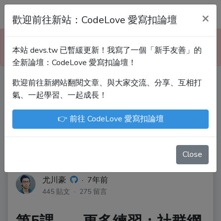
Devs.tw 寫程式討論區
×
歡迎前往新站：CodeLove 愛寫扣論壇
本站已暫緩更新！技術討論、分享文章、自學教材，
本站 devs.tw 已暫緩更新！我寫了一個「新手友善」的
請到新網站「CodeLove 愛寫扣論壇」！
全新論壇：CodeLove 愛寫扣論壇！
歡迎前往新網站翻閱文章、與大家交流、分享、互相打
Devs.tw 是讓工程師寫筆記、網誌的平台。歡迎
氣、一起學習、一起成長！
您隨手紀錄、寫作，方便日後搜尋！
👉 前往 CodeLove 愛寫扣論壇
尤川豪
Enoxs
chenjenping
Kevin Hou
JuenTingShie
Close
尤川豪
·
7年前
445 貼文 · 275 留言