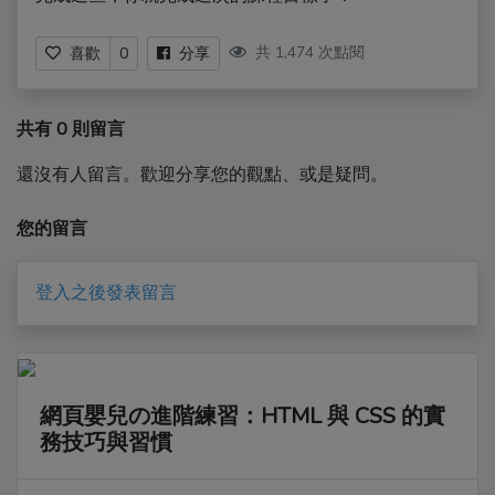
共 1,474 次點閱
喜歡
0
分享
共有 0 則留言
還沒有人留言。歡迎分享您的觀點、或是疑問。
您的留言
登入之後發表留言
網頁嬰兒の進階練習：HTML 與 CSS 的實
務技巧與習慣