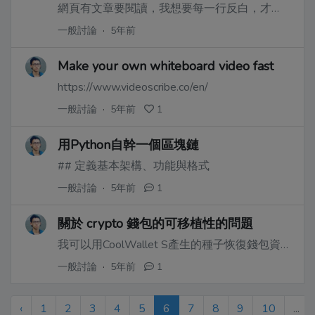
網頁有文章要閱讀，我想要每一行反白，才不致於讀到哪都不知道，換行用上下鍵，求程式碼
一般討論
·
5年前
Make your own whiteboard video fast
https://www.videoscribe.co/en/
一般討論
·
5年前
1
用Python自幹一個區塊鏈
## 定義基本架構、功能與格式
一般討論
·
5年前
1
關於 crypto 錢包的可移植性的問題
我可以用CoolWallet S產生的種子恢復錢包資訊到其它錢包嗎？
一般討論
·
5年前
1
‹
1
2
3
4
5
6
7
8
9
10
...