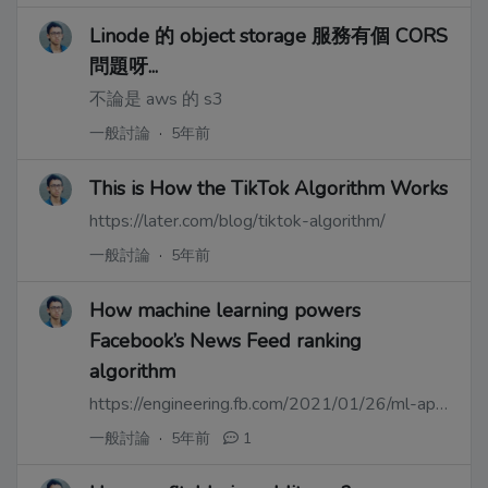
Linode 的 object storage 服務有個 CORS
問題呀...
不論是 aws 的 s3
一般討論
·
5年前
This is How the TikTok Algorithm Works
https://later.com/blog/tiktok-algorithm/
一般討論
·
5年前
How machine learning powers
Facebook’s News Feed ranking
algorithm
https://engineering.fb.com/2021/01/26/ml-applications/news-feed-ranking/
一般討論
·
5年前
1