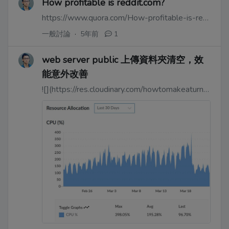
How profitable is reddit.com?
https://www.quora.com/How-profitable-is-reddit-com
一般討論
·
5年前
1
web server public 上傳資料夾清空，效
能意外改善
![](https://res.cloudinary.com/howtomakeaturn/image/upload/v1616467983/hul7h3wzse0jwi85jsvp.jpg)