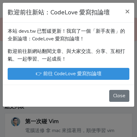
Devs.tw 寫程式討論區
×
歡迎前往新站：CodeLove 愛寫扣論壇
本站已暫緩更新！技術討論、分享文章、自學教材，
本站 devs.tw 已暫緩更新！我寫了一個「新手友善」的
請到新網站「CodeLove 愛寫扣論壇」！
全新論壇：CodeLove 愛寫扣論壇！
歡迎前往新網站翻閱文章、與大家交流、分享、互相打
Devs.tw 是讓工程師寫筆記、網誌的平台。歡迎
氣、一起學習、一起成長！
您隨手紀錄、寫作，方便日後搜尋！
👉 前往 CodeLove 愛寫扣論壇
尤川豪
Enoxs
chenjenping
Kevin Hou
JuenTingShie
Close
貼文列表
第一次碰 Vim
電腦送修 拿 mac 來擋著用，順便學習 vim