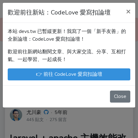
Devs.tw 寫程式討論區
×
歡迎前往新站：CodeLove 愛寫扣論壇
本站已暫緩更新！技術討論、分享文章、自學教材，
本站 devs.tw 已暫緩更新！我寫了一個「新手友善」的
請到新網站「CodeLove 愛寫扣論壇」！
全新論壇：CodeLove 愛寫扣論壇！
歡迎前往新網站翻閱文章、與大家交流、分享、互相打
Devs.tw 是讓工程師寫筆記、網誌的平台。歡迎
氣、一起學習、一起成長！
您隨手紀錄、寫作，方便日後搜尋！
👉 前往 CodeLove 愛寫扣論壇
尤川豪
Enoxs
chenjenping
Kevin Hou
JuenTingShie
Close
尤川豪
·
5年前
445 貼文 · 275 留言