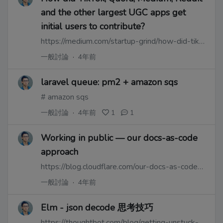
and the other largest UGC apps get
initial users to contribute?
https://medium.com/startup-grind/how-did-tiktok-quora-medium-reddit-and-other-largest-ugc-apps-get-initial-users-to-contribute-f9106a8824ba
一般討論
·
4年前
laravel queue: pm2 + amazon sqs
# amazon sqs
一般討論
·
4年前
1
1
Working in public — our docs-as-code
approach
https://blog.cloudflare.com/our-docs-as-code-approach/
一般討論
·
4年前
Elm - json decode 思考技巧
https://thoughtbot.com/blog/getting-unstuck-with-elm-json-decoders