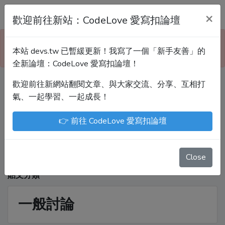
Devs.tw 寫程式討論區
×
歡迎前往新站：CodeLove 愛寫扣論壇
本站已暫緩更新！技術討論、分享文章、自學教材，
本站 devs.tw 已暫緩更新！我寫了一個「新手友善」的
請到新網站「CodeLove 愛寫扣論壇」！
全新論壇：CodeLove 愛寫扣論壇！
歡迎前往新網站翻閱文章、與大家交流、分享、互相打
Devs.tw 是讓工程師寫筆記、網誌的平台。歡迎
氣、一起學習、一起成長！
您隨手紀錄、寫作，方便日後搜尋！
👉 前往 CodeLove 愛寫扣論壇
尤川豪
Enoxs
chenjenping
Kevin Hou
JuenTingShie
Close
貼文分類
一般討論