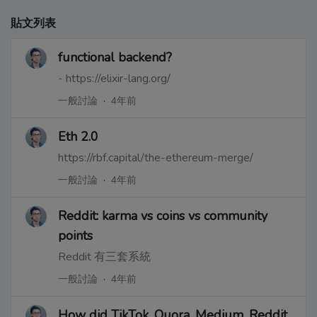
貼文列表
functional backend?
- https://elixir-lang.org/
一般討論
·
4年前
Eth 2.0
https://rbf.capital/the-ethereum-merge/
一般討論
·
4年前
Reddit: karma vs coins vs community
points
Reddit 有三套系統
一般討論
·
4年前
How did TikTok, Quora, Medium, Reddit