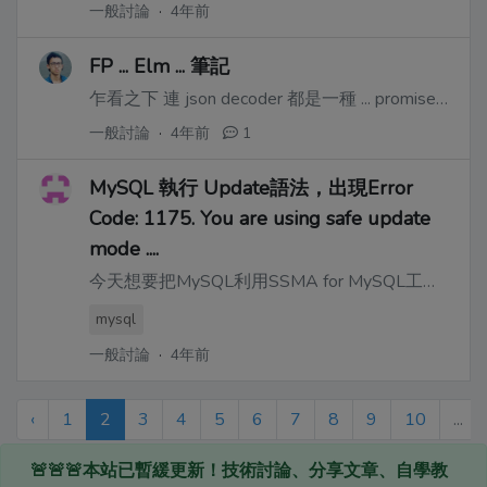
一般討論
·
4年前
FP ... Elm ... 筆記
乍看之下 連 json decoder 都是一種 ... promise ...??
一般討論
·
4年前
1
MySQL 執行 Update語法，出現Error
Code: 1175. You are using safe update
mode ....
今天想要把MySQL利用SSMA for MySQL工具轉成MsSQL前，想先修正MySQL的ZERO DATE資料格式，像是'0000-00-00' 這種日期格式，執行update時，卻出現以下錯誤。
mysql
一般討論
·
4年前
‹
1
2
3
4
5
6
7
8
9
10
...
🚨🚨🚨本站已暫緩更新！技術討論、分享文章、自學教