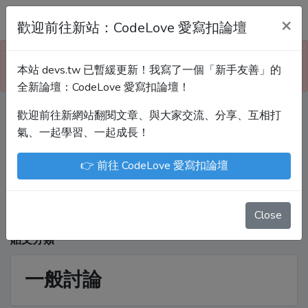
Devs.tw 寫程式討論區
×
歡迎前往新站：CodeLove 愛寫扣論壇
本站已暫緩更新！技術討論、分享文章、自學教材，
本站 devs.tw 已暫緩更新！我寫了一個「新手友善」的
請到新網站「CodeLove 愛寫扣論壇」！
全新論壇：CodeLove 愛寫扣論壇！
歡迎前往新網站翻閱文章、與大家交流、分享、互相打
Devs.tw 是讓工程師寫筆記、網誌的平台。歡迎
氣、一起學習、一起成長！
您隨手紀錄、寫作，方便日後搜尋！
👉 前往 CodeLove 愛寫扣論壇
尤川豪
Enoxs
chenjenping
Kevin Hou
JuenTingShie
Close
貼文分類
一般討論