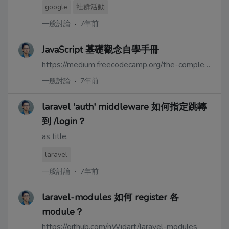
google
社群活動
一般討論
·
7年前
JavaScript 基礎觀念自學手冊
https://medium.freecodecamp.org/the-complete-javascript-handbook-f26b2c71719c
一般討論
·
7年前
laravel 'auth' middleware 如何指定跳轉
到 /login？
as title.
laravel
一般討論
·
7年前
laravel-modules 如何 register 各
module？
https://github.com/nWidart/laravel-modules