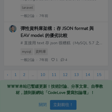
laravel
一般討論
·
7年前
彈性資料庫架構：存 JSON format 與
EAV model 的優劣比較
# 直接用 text 存 json 很糟糕（MySQL 5.7 之前）
mysql
資料庫
一般討論
·
7年前
1
4
‹
1
2
...
10
11
12
13
14
15
1
🚨🚨🚨本站已暫緩更新！技術討論、分享文章、自學教
材，請到新網站「CodeLove 愛寫扣論壇」！
Devs.tw © 2020
關閉
立刻前往！