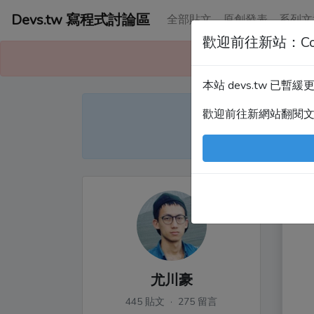
Devs.tw 寫程式討論區
全部貼文
原創發表
系列文
歡迎前往新站：Co
本站已暫緩更
本站 devs.tw 已
Devs
歡迎前往新網站翻閱
尤
尤川豪
445 貼文 · 275 留言