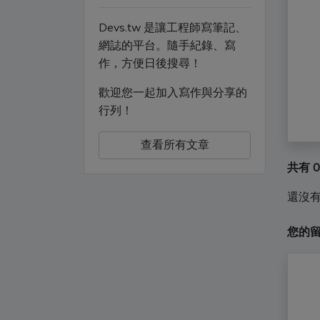
Devs.tw 是讓工程師寫筆記、
網誌的平台。隨手紀錄、寫
作，方便日後搜尋！
歡迎您一起加入寫作與分享的
行列！
查看所有文章
共有 
還沒
您的