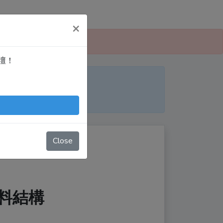
×
 愛寫扣論壇」！
論壇！
便日後搜尋！
nTingShie
Close
資料結構