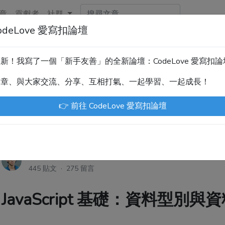
章
貢獻者
社群
deLove 愛寫扣論壇
新！技術討論、分享文章、自學教材，請到新網站「CodeLove
暫緩更新！我寫了一個「新手友善」的全新論壇：CodeLove 愛寫扣
.tw 是讓工程師寫筆記、網誌的平台。歡迎您隨手紀錄、寫作，方
文章、與大家交流、分享、互相打氣、一起學習、一起成長！
川豪
Enoxs
chenjenping
Kevin Hou
Jue
👉 前往 CodeLove 愛寫扣論壇
尤川豪
·
7年前
445 貼文 · 275 留言
JavaScript 基礎：資料型別與