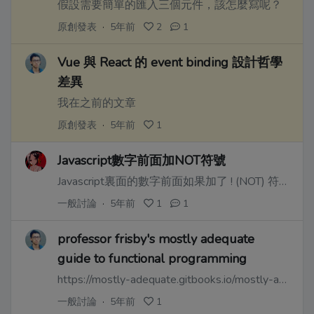
假設需要簡單的匯入三個元件，該怎麼寫呢？
原創發表
·
5年前
2
1
Vue 與 React 的 event binding 設計哲學
差異
我在之前的文章
原創發表
·
5年前
1
Javascript數字前面加NOT符號
Javascript裏面的數字前面如果加了 ! (NOT) 符號是會轉換為邏輯型變量。除了!0會是true之外，其他數字前加!會變爲false。所以在寫一些涉及大小比較表達式時候，例如，!(x > a) ，注意**不要忘記括號**。
一般討論
·
5年前
1
1
professor frisby's mostly adequate
guide to functional programming
https://mostly-adequate.gitbooks.io/mostly-adequate-guide/content/
一般討論
·
5年前
1