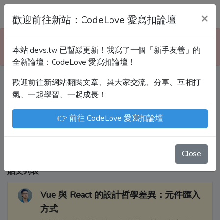
Devs.tw 寫程式討論區
×
歡迎前往新站：CodeLove 愛寫扣論壇
本站已暫緩更新！技術討論、分享文章、自學教材，
本站 devs.tw 已暫緩更新！我寫了一個「新手友善」的
請到新網站「CodeLove 愛寫扣論壇」！
全新論壇：CodeLove 愛寫扣論壇！
歡迎前往新網站翻閱文章、與大家交流、分享、互相打
Devs.tw 是讓工程師寫筆記、網誌的平台。歡迎
氣、一起學習、一起成長！
您隨手紀錄、寫作，方便日後搜尋！
👉 前往 CodeLove 愛寫扣論壇
尤川豪
Enoxs
chenjenping
Kevin Hou
JuenTingShie
Close
貼文列表
Vue 與 React 的設計哲學差異：元件匯入
方式