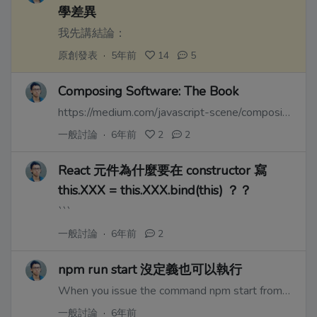
學差異
我先講結論：
原創發表
·
5年前
14
5
Composing Software: The Book
https://medium.com/javascript-scene/composing-software-the-book-f31c77fc3ddc
一般討論
·
6年前
2
2
React 元件為什麼要在 constructor 寫
this.XXX = this.XXX.bind(this) ？？
```
一般討論
·
6年前
2
npm run start 沒定義也可以執行
When you issue the command npm start from the root directory of your Node JS project, the node will look for a scripts object in your package.json file. If found, it will look for a script with the key start and run the command specified as its value.
一般討論
·
6年前