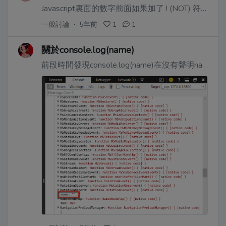
Javascript裏面的數字前面如果加了 ! (NOT) 符號是會轉換為邏輯型變量。除了!0會是true之外，其他數字前加!會變爲false。所以在寫一些涉及大小比較表達式時候，例如，!(x > a) ，注意**不要忘記括號**。
一般討論
·
5年前
1
1
關於console.log(name)
前段時間發現console.log(name)在沒有聲明name的情況下居然不會報錯。然後Google了一會發現原來這個對應window.name，是全局變量window的一個name屬性。