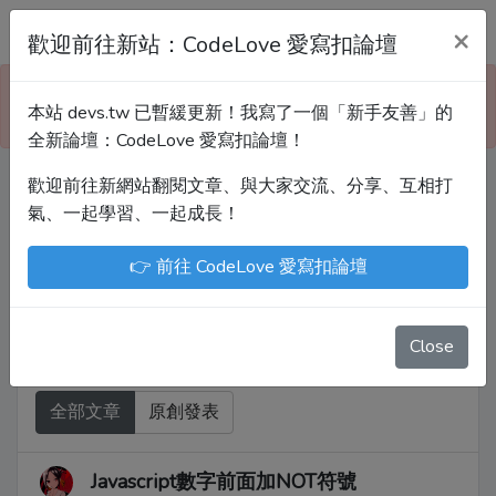
Devs.tw 寫程式討論區
×
歡迎前往新站：CodeLove 愛寫扣論壇
本站已暫緩更新！技術討論、分享文章、自學教材，
本站 devs.tw 已暫緩更新！我寫了一個「新手友善」的
請到新網站「CodeLove 愛寫扣論壇」！
全新論壇：CodeLove 愛寫扣論壇！
歡迎前往新網站翻閱文章、與大家交流、分享、互相打
Devs.tw 是讓工程師寫筆記、網誌的平台。歡迎
氣、一起學習、一起成長！
您隨手紀錄、寫作，方便日後搜尋！
👉 前往 CodeLove 愛寫扣論壇
尤川豪
Enoxs
chenjenping
Kevin Hou
JuenTingShie
Close
全部文章
原創發表
Javascript數字前面加NOT符號