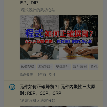
ISP、DIP
`程式設計的武功心法`
軟體架構
程式設計
架構設計
設計原則
物件導向
原創發表
·
5年前
4
元件如何正確歸類 ? | 元件內聚性三大原
則 : REP、CCP、CRP
`適當時機 x 適當分類`