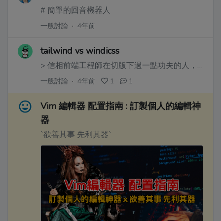
# 簡單的回音機器人
一般討論
·
4年前
tailwind vs windicss
> 信相前端工程師在切版下過一點功夫的人，一定都聽過 tailwind css ，但不一定有聽過 windicss ，這兩個東西都被稱作是下一個世代的 css ，今天來比較兩個的差異。
一般討論
·
4年前
1
1
Vim 編輯器 配置指南 : 訂製個人的編輯神
器
`欲善其事 先利其器`