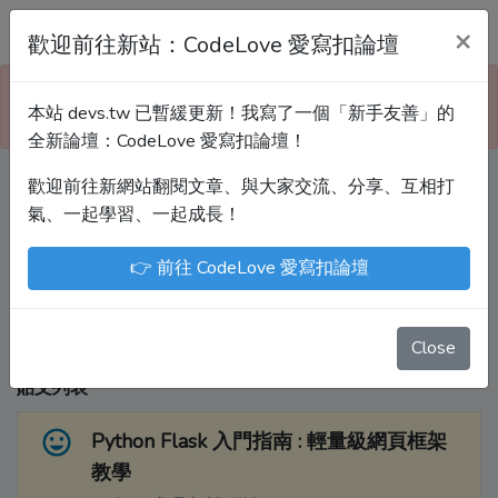
Devs.tw 寫程式討論區
×
歡迎前往新站：CodeLove 愛寫扣論壇
本站已暫緩更新！技術討論、分享文章、自學教材，
本站 devs.tw 已暫緩更新！我寫了一個「新手友善」的
請到新網站「CodeLove 愛寫扣論壇」！
全新論壇：CodeLove 愛寫扣論壇！
歡迎前往新網站翻閱文章、與大家交流、分享、互相打
Devs.tw 是讓工程師寫筆記、網誌的平台。歡迎
氣、一起學習、一起成長！
您隨手紀錄、寫作，方便日後搜尋！
👉 前往 CodeLove 愛寫扣論壇
尤川豪
Enoxs
chenjenping
Kevin Hou
JuenTingShie
Close
貼文列表
Python Flask 入門指南 : 輕量級網頁框架
教學