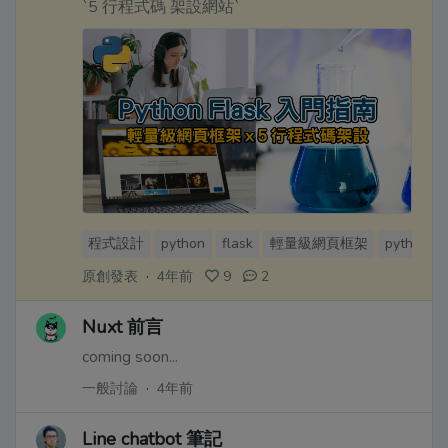
`5 行程式碼 架設網站`
程式設計
python
flask
輕量級網頁框架
python fl
原創發表
·
4年前
9
2
Nuxt 前言
coming soon...
一般討論
·
4年前
Line chatbot 筆記