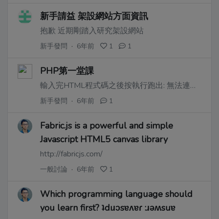
新手請益 架設網站方面資訊
抱歉 近期剛踏入研究架設網站
新手發問
·
6年前
1
1
PHP第一堂課
輸入完HTML程式碼之後按執行跑出: 無法連上這個網站 找不到 jora-s-project-a584919333348.codeanyapp.com 的伺服器 IP 位址。
新手發問
·
6年前
1
Fabric.js is a powerful and simple
Javascript HTML5 canvas library
http://fabricjs.com/
一般討論
·
6年前
1
Which programming language should
you learn first? ʇdıɹɔsɐʌɐɾ :ɹǝʍsuɐ