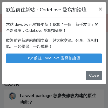
Devs.tw 寫程式討論區
×
歡迎前往新站：CodeLove 愛寫扣論壇
本站已暫緩更新！技術討論、分享文章、自學教材，
本站 devs.tw 已暫緩更新！我寫了一個「新手友善」的
請到新網站「CodeLove 愛寫扣論壇」！
全新論壇：CodeLove 愛寫扣論壇！
歡迎前往新網站翻閱文章、與大家交流、分享、互相打
Devs.tw 是讓工程師寫筆記、網誌的平台。歡迎
氣、一起學習、一起成長！
您隨手紀錄、寫作，方便日後搜尋！
👉 前往 CodeLove 愛寫扣論壇
尤川豪
Enoxs
chenjenping
Kevin Hou
JuenTingShie
Close
貼文列表
Laravel package 怎麼去修改內建的原生
功能？