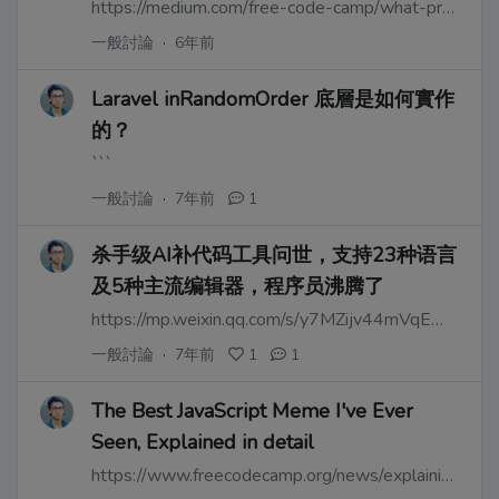
https://medium.com/free-code-camp/what-programming-language-should-i-learn-first-%CA%87d%C4%B1%C9%B9%C9%94s%C9%90%CA%8C%C9%90%C9%BE-%C9%B9%C7%9D%CA%8Dsu%C9%90-19a33b0a467d
一般討論
·
6年前
Laravel inRandomOrder 底層是如何實作
的？
```
一般討論
·
7年前
1
杀手级AI补代码工具问世，支持23种语言
及5种主流编辑器，程序员沸腾了
https://mp.weixin.qq.com/s/y7MZijv44mVqEWtTzHg4nw
一般討論
·
7年前
1
1
The Best JavaScript Meme I've Ever
Seen, Explained in detail
https://www.freecodecamp.org/news/explaining-the-best-javascript-meme-i-have-ever-seen/