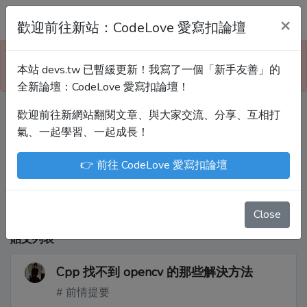
Devs.tw 寫程式討論區
×
歡迎前往新站：CodeLove 愛寫扣論壇
本站已暫緩更新！技術討論、分享文章、自學教材，
本站 devs.tw 已暫緩更新！我寫了一個「新手友善」的
請到新網站「CodeLove 愛寫扣論壇」！
全新論壇：CodeLove 愛寫扣論壇！
歡迎前往新網站翻閱文章、與大家交流、分享、互相打
Devs.tw 是讓工程師寫筆記、網誌的平台。歡迎
氣、一起學習、一起成長！
您隨手紀錄、寫作，方便日後搜尋！
👉 前往 CodeLove 愛寫扣論壇
尤川豪
Enoxs
chenjenping
Kevin Hou
JuenTingShie
Close
貼文列表
Cpp 找不到 opencv 的那些解決方法
# 前情提要