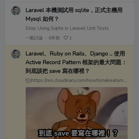
Laravel 本機測試用 sqlite，正式主機用
Mysql 如何？
Stop Using Sqlite in Laravel Unit Tests
一般討論
·
6年前
1
Laravel、Ruby on Rails、Django ... 使用
Active Record Pattern 框架的最大問題：
到底該把 save 寫在哪裡？
![](https://res.cloudinary.com/howtomakeaturn/image/upload/v1588371942/mkyswrdjkqbmtpfvzjge.png)