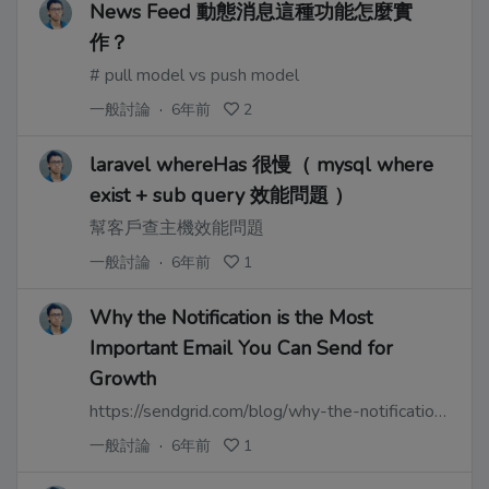
News Feed 動態消息這種功能怎麼實
作？
# pull model vs push model
一般討論
·
6年前
2
laravel whereHas 很慢（ mysql where
exist + sub query 效能問題 ）
幫客戶查主機效能問題
一般討論
·
6年前
1
Why the Notification is the Most
Important Email You Can Send for
Growth
https://sendgrid.com/blog/why-the-notification-is-the-most-important-email-you-can-send-for-growth/
一般討論
·
6年前
1