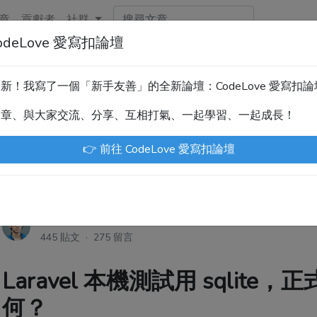
章
貢獻者
社群
deLove 愛寫扣論壇
新！技術討論、分享文章、自學教材，請到新網站「CodeLove
暫緩更新！我寫了一個「新手友善」的全新論壇：CodeLove 愛寫扣
.tw 是讓工程師寫筆記、網誌的平台。歡迎您隨手紀錄、寫作，方
文章、與大家交流、分享、互相打氣、一起學習、一起成長！
川豪
Enoxs
chenjenping
Kevin Hou
Jue
👉 前往 CodeLove 愛寫扣論壇
尤川豪
·
6年前
445 貼文 · 275 留言
Laravel 本機測試用 sqlite，
何？