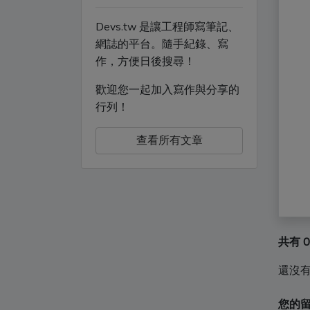
Devs.tw 是讓工程師寫筆記、
網誌的平台。隨手紀錄、寫
作，方便日後搜尋！
歡迎您一起加入寫作與分享的
行列！
查看所有文章
共有 
還沒
您的