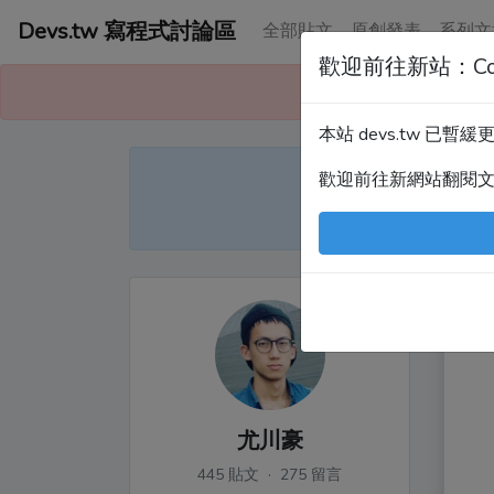
Devs.tw 寫程式討論區
全部貼文
原創發表
系列文
歡迎前往新站：Co
本站已暫緩更
本站 devs.tw 已
Devs
歡迎前往新網站翻閱
尤
尤川豪
445 貼文 · 275 留言