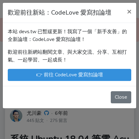
Devs.tw 寫程式討論區
×
歡迎前往新站：CodeLove 愛寫扣論壇
本站已暫緩更新！技術討論、分享文章、自學教材，
本站 devs.tw 已暫緩更新！我寫了一個「新手友善」的
請到新網站「CodeLove 愛寫扣論壇」！
全新論壇：CodeLove 愛寫扣論壇！
歡迎前往新網站翻閱文章、與大家交流、分享、互相打
Devs.tw 是讓工程師寫筆記、網誌的平台。歡迎
氣、一起學習、一起成長！
您隨手紀錄、寫作，方便日後搜尋！
👉 前往 CodeLove 愛寫扣論壇
尤川豪
Enoxs
chenjenping
Kevin Hou
JuenTingShie
Close
尤川豪
·
6年前
445 貼文 · 275 留言