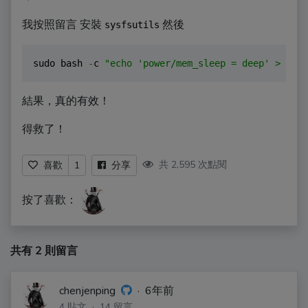
我按照留言 安裝
然後
sysfsutils
sudo bash 
-
c 
"echo 'power/mem_sleep = deep' > /etc
結果，真的有效！
得救了！
共 2,595 次點閱
喜歡
1
分享
按了喜歡：
共有 2 則留言
chenjenping
·
6年前
4 貼文 · 14 留言