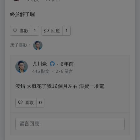
終於解了喔
喜歡
1
回應
1
按了喜歡：
尤川豪
·
6年前
445 貼文 · 275 留言
沒錯 大概花了我16個月左右 浪費一堆電
喜歡
0
留言回應...