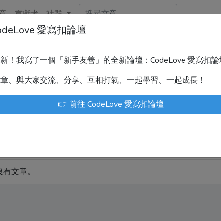
章
貢獻者
社群
deLove 愛寫扣論壇
新！技術討論、分享文章、自學教材，請到新網站「CodeLove
暫緩更新！我寫了一個「新手友善」的全新論壇：CodeLove 愛寫扣
.tw 是讓工程師寫筆記、網誌的平台。歡迎您隨手紀錄、寫作，方
文章、與大家交流、分享、互相打氣、一起學習、一起成長！
川豪
Enoxs
chenjenping
Kevin Hou
Jue
👉 前往 CodeLove 愛寫扣論壇
部文章
原創發表
沒有文章。