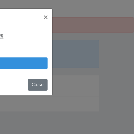
×
 愛寫扣論壇」！
論壇！
便日後搜尋！
nTingShie
Close