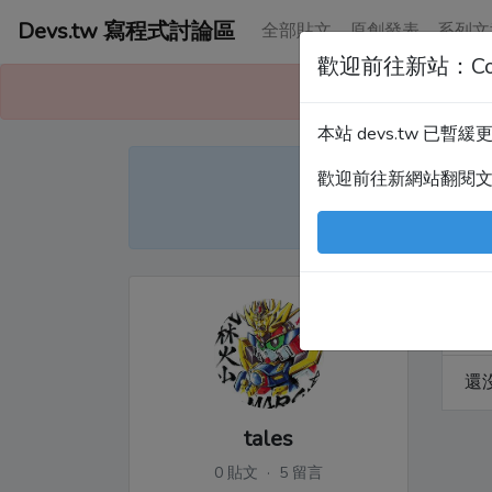
Devs.tw 寫程式討論區
全部貼文
原創發表
系列文
歡迎前往新站：Co
本站已暫緩更
本站 devs.tw 已
Devs
歡迎前往新網站翻閱
尤
全
還
tales
0 貼文 · 5 留言