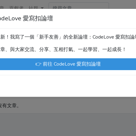
章
貢獻者
社群
deLove 愛寫扣論壇
新！技術討論、分享文章、自學教材，請到新網站「CodeLove
暫緩更新！我寫了一個「新手友善」的全新論壇：CodeLove 愛寫扣
.tw 是讓工程師寫筆記、網誌的平台。歡迎您隨手紀錄、寫作，方
文章、與大家交流、分享、互相打氣、一起學習、一起成長！
川豪
Enoxs
chenjenping
Kevin Hou
Jue
👉 前往 CodeLove 愛寫扣論壇
部文章
原創發表
沒有文章。