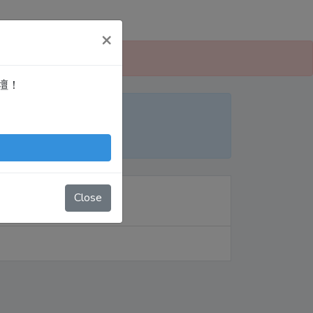
×
 愛寫扣論壇」！
論壇！
便日後搜尋！
nTingShie
Close