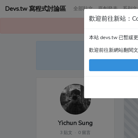
Devs.tw 寫程式討論區
全部貼文
原創發表
系列文
歡迎前往新站：Co
本站已暫緩更
本站 devs.tw 已
Devs
歡迎前往新網站翻閱
尤
Yichun Sung
3 貼文 · 0 留言