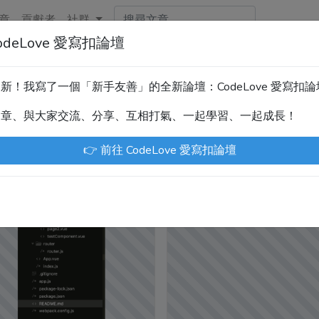
章
貢獻者
社群
deLove 愛寫扣論壇
新！技術討論、分享文章、自學教材，請到新網站「CodeLove
暫緩更新！我寫了一個「新手友善」的全新論壇：CodeLove 愛寫扣
.tw 是讓工程師寫筆記、網誌的平台。歡迎您隨手紀錄、寫作，方
文章、與大家交流、分享、互相打氣、一起學習、一起成長！
川豪
Enoxs
chenjenping
Kevin Hou
Jue
👉 前往 CodeLove 愛寫扣論壇