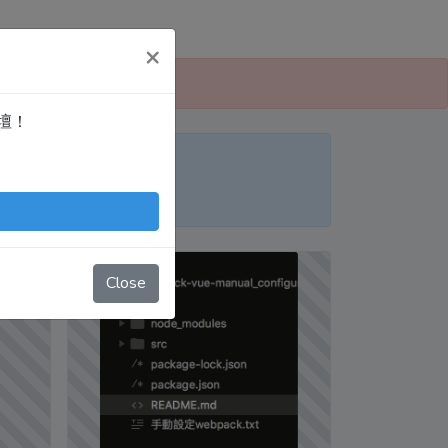
×
 愛寫扣論壇」！
論壇！
便日後搜尋！
nTingShie
Close