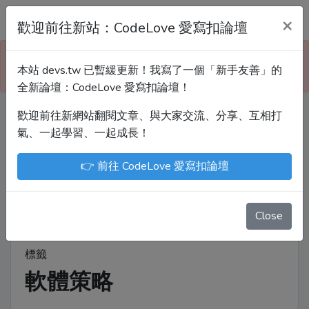
Devs.tw 寫程式討論區
×
歡迎前往新站：CodeLove 愛寫扣論壇
本站已暫緩更新！技術討論、分享文章、自學教材，
本站 devs.tw 已暫緩更新！我寫了一個「新手友善」的
請到新網站「CodeLove 愛寫扣論壇」！
全新論壇：CodeLove 愛寫扣論壇！
歡迎前往新網站翻閱文章、與大家交流、分享、互相打
Devs.tw 是讓工程師寫筆記、網誌的平台。歡迎
氣、一起學習、一起成長！
您隨手紀錄、寫作，方便日後搜尋！
👉 前往 CodeLove 愛寫扣論壇
尤川豪
Enoxs
chenjenping
Kevin Hou
JuenTingShie
Close
標籤
軟體策略