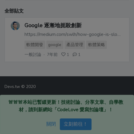
全部貼文
Google 逐漸地扼殺創新
https://medium.com/swlh/how-google-is-slowing-innovation-d53161108ea2
軟體開發
google
產品管理
軟體策略
一般討論
·
7年前
1
1
Devs.tw © 2020
🚨🚨🚨本站已暫緩更新！技術討論、分享文章、自學教
材，請到新網站「CodeLove 愛寫扣論壇」！
關閉
立刻前往！