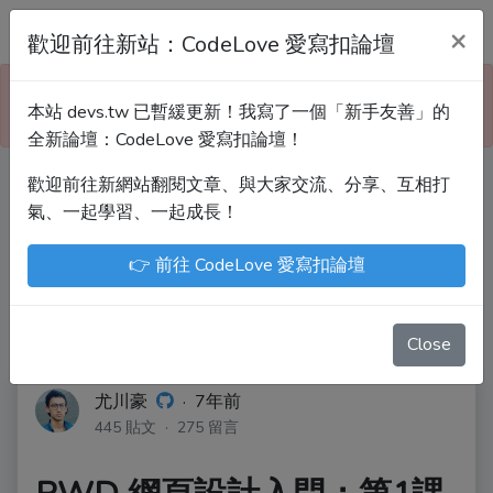
Devs.tw 寫程式討論區
×
歡迎前往新站：CodeLove 愛寫扣論壇
本站已暫緩更新！技術討論、分享文章、自學教材，
本站 devs.tw 已暫緩更新！我寫了一個「新手友善」的
請到新網站「CodeLove 愛寫扣論壇」！
全新論壇：CodeLove 愛寫扣論壇！
歡迎前往新網站翻閱文章、與大家交流、分享、互相打
Devs.tw 是讓工程師寫筆記、網誌的平台。歡迎
氣、一起學習、一起成長！
您隨手紀錄、寫作，方便日後搜尋！
👉 前往 CodeLove 愛寫扣論壇
尤川豪
Enoxs
chenjenping
Kevin Hou
JuenTingShie
Close
尤川豪
·
7年前
445 貼文 · 275 留言