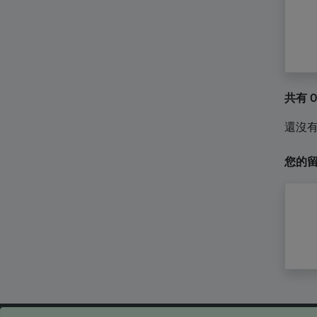
共有 
還沒
您的