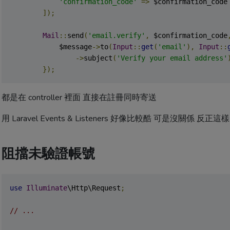
'confirmation_code'
=>
 $confirmation_code

]);
Mail
::
send
(
'email.verify'
,
 $confirmation_code
            $message
->
to
(
Input
::
get
(
'email'
),
Input
::
->
subject
(
'Verify your email address'
});
都是在 controller 裡面 直接在註冊同時寄送
用 Laravel Events & Listeners 好像比較酷 可是沒關係 反
阻擋未驗證帳號
use
Illuminate
\Http\Request
;
// ...