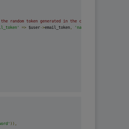
 the random token generated in the create method above
il_token'
=>
 $user
->
email_token
,
'name'
=>
 $user
->
name
])
word'
)),