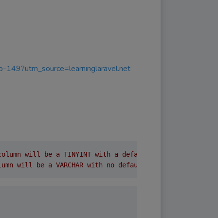
app-149?utm_source=learninglaravel.net
column will be a TINYINT with a default value of 0 , [0 
lumn will be a VARCHAR with no default value and will al