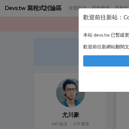
Devs.tw 寫程式討論區
全部貼文
原創發表
系列文
歡迎前往新站：Co
本站已暫緩更
本站 devs.tw 已
Devs
歡迎前往新網站翻閱
尤
尤川豪
445 貼文 · 275 留言