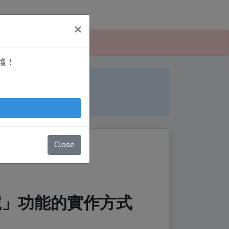
×
 愛寫扣論壇」！
論壇！
便日後搜尋！
nTingShie
Close
帳號」功能的實作方式