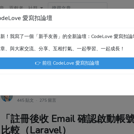
章
貢獻者
社群
deLove 愛寫扣論壇
新！技術討論、分享文章、自學教材，請到新網站「CodeLove
暫緩更新！我寫了一個「新手友善」的全新論壇：CodeLove 愛寫扣
.tw 是讓工程師寫筆記、網誌的平台。歡迎您隨手紀錄、寫作，方
文章、與大家交流、分享、互相打氣、一起學習、一起成長！
川豪
Enoxs
chenjenping
Kevin Hou
Jue
👉 前往 CodeLove 愛寫扣論壇
尤川豪
·
7年前
445 貼文 · 275 留言
「註冊後收 Email 確認啟動
比較（Laravel）