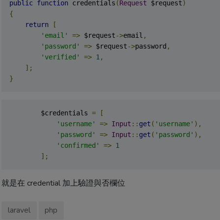
public
function
 credentials
(
Request
 $request
)
{
return
[
'email'
=>
 $request
->
email
,
'password'
=>
 $request
->
password
,
'verified'
=>
1
,
];
}
        $credentials 
=
[
'username'
=>
Input
::
get
(
'username'
),
'password'
=>
Input
::
get
(
'password'
),
'confirmed'
=>
1
];
就是在 credential 加上驗證與否欄位
laravel
php