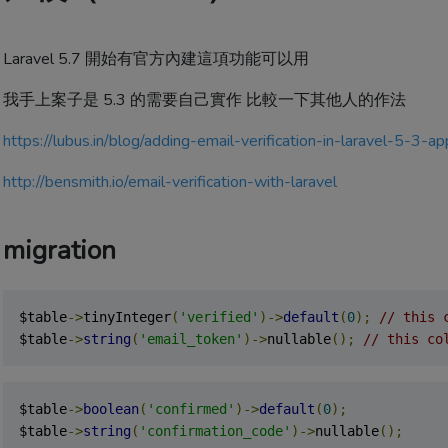
Laravel 5.7 開始有官方內建這項功能可以用
我手上案子是 5.3 的需要自己實作 比較一下其他人的作法
https://lubus.in/blog/adding-email-verification-in-laravel-5-3-
http://bensmith.io/email-verification-with-laravel
migration
$table
->
tinyInteger
(
'verified'
)->
default
(
0
);
// this 
$table
->
string
(
'email_token'
)->
nullable
();
// this co
$table
->
boolean
(
'confirmed'
)->
default
(
0
);
$table
->
string
(
'confirmation_code'
)->
nullable
();