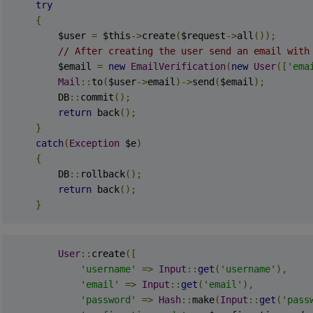
try
{
        $user 
=
 $this
->
create
(
$request
->
all
());
// After creating the user send an email with
        $email 
=
new
EmailVerification
(
new
User
([
'ema
Mail
::
to
(
$user
->
email
)->
send
(
$email
);
        DB
::
commit
();
return
 back
();
}
catch
(
Exception
 $e
)
{
        DB
::
rollback
();
return
 back
();
}
User
::
create
([
'username'
=>
Input
::
get
(
'username'
),
'email'
=>
Input
::
get
(
'email'
),
'password'
=>
Hash
::
make
(
Input
::
get
(
'pass