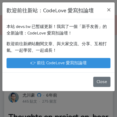
Devs.tw 寫程式討論區
×
歡迎前往新站：CodeLove 愛寫扣論壇
本站已暫緩更新！技術討論、分享文章、自學教材，
本站 devs.tw 已暫緩更新！我寫了一個「新手友善」的
請到新網站「CodeLove 愛寫扣論壇」！
全新論壇：CodeLove 愛寫扣論壇！
歡迎前往新網站翻閱文章、與大家交流、分享、互相打
Devs.tw 是讓工程師寫筆記、網誌的平台。歡迎
氣、一起學習、一起成長！
您隨手紀錄、寫作，方便日後搜尋！
👉 前往 CodeLove 愛寫扣論壇
尤川豪
Enoxs
chenjenping
Kevin Hou
JuenTingShie
Close
尤川豪
·
6年前
445 貼文 · 275 留言