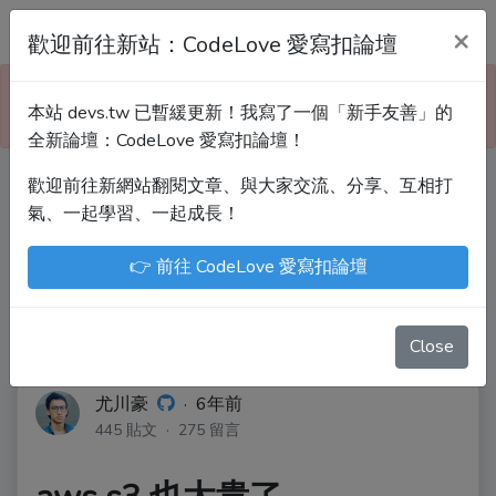
Devs.tw 寫程式討論區
×
歡迎前往新站：CodeLove 愛寫扣論壇
本站已暫緩更新！技術討論、分享文章、自學教材，
本站 devs.tw 已暫緩更新！我寫了一個「新手友善」的
請到新網站「CodeLove 愛寫扣論壇」！
全新論壇：CodeLove 愛寫扣論壇！
歡迎前往新網站翻閱文章、與大家交流、分享、互相打
Devs.tw 是讓工程師寫筆記、網誌的平台。歡迎
氣、一起學習、一起成長！
您隨手紀錄、寫作，方便日後搜尋！
👉 前往 CodeLove 愛寫扣論壇
尤川豪
Enoxs
chenjenping
Kevin Hou
JuenTingShie
Close
尤川豪
·
6年前
445 貼文 · 275 留言