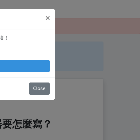
×
 愛寫扣論壇」！
論壇！
便日後搜尋！
nTingShie
Close
輯器要怎麼寫？