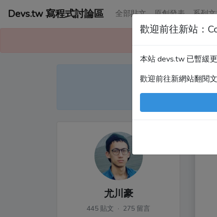
Devs.tw 寫程式討論區
全部貼文
原創發表
系列文
歡迎前往新站：Co
本站已暫緩更
本站 devs.tw 已
Devs
歡迎前往新網站翻閱
尤
尤川豪
445 貼文 · 275 留言