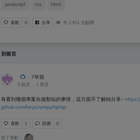
javascript
css
html
共 2,911 次點閱
喜歡
0
分享
2 則留言
·
7年前
0 貼文 · 1 留言
有看到幾個專案在做類似的事情，這方面不了解純分享~
https:
github.com/heyscrumpy/tiptap
喜歡
1
回應
0
按了喜歡：