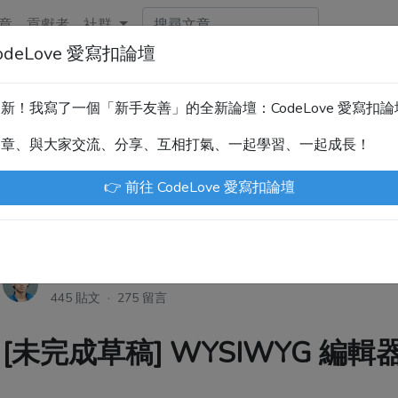
章
貢獻者
社群
deLove 愛寫扣論壇
新！技術討論、分享文章、自學教材，請到新網站「CodeLove
暫緩更新！我寫了一個「新手友善」的全新論壇：CodeLove 愛寫扣
.tw 是讓工程師寫筆記、網誌的平台。歡迎您隨手紀錄、寫作，方
文章、與大家交流、分享、互相打氣、一起學習、一起成長！
川豪
Enoxs
chenjenping
Kevin Hou
Jue
👉 前往 CodeLove 愛寫扣論壇
尤川豪
·
7年前
445 貼文 · 275 留言
[未完成草稿] WYSIWYG 編