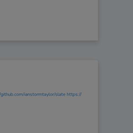
//github.com/ianstormtaylor/slate
https://