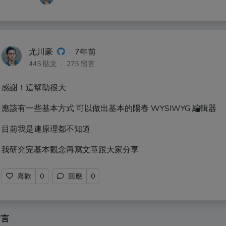
尤川豪
·
7年前
445 貼文 · 275 留言
感謝！這幫助很大
應該有一些基本方式 可以做出基本的陽春 WYSIWYG 編輯器
目前我是連原理都不知道
我研究完基本觀念再寫文章跟大家分享
喜歡
0
回應
0
留言