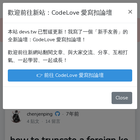
Devs.tw 寫程式討論區
×
歡迎前往新站：CodeLove 愛寫扣論壇
本站已暫緩更新！技術討論、分享文章、自學教材，
本站 devs.tw 已暫緩更新！我寫了一個「新手友善」的
請到新網站「CodeLove 愛寫扣論壇」！
全新論壇：CodeLove 愛寫扣論壇！
歡迎前往新網站翻閱文章、與大家交流、分享、互相打
Devs.tw 是讓工程師寫筆記、網誌的平台。歡迎
氣、一起學習、一起成長！
您隨手紀錄、寫作，方便日後搜尋！
👉 前往 CodeLove 愛寫扣論壇
尤川豪
Enoxs
chenjenping
Kevin Hou
JuenTingShie
Close
chenjenping
·
7年前
4 貼文 · 14 留言