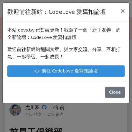
Devs.tw 寫程式討論區
×
歡迎前往新站：CodeLove 愛寫扣論壇
本站已暫緩更新！技術討論、分享文章、自學教材，
本站 devs.tw 已暫緩更新！我寫了一個「新手友善」的
請到新網站「CodeLove 愛寫扣論壇」！
全新論壇：CodeLove 愛寫扣論壇！
歡迎前往新網站翻閱文章、與大家交流、分享、互相打
Devs.tw 是讓工程師寫筆記、網誌的平台。歡迎
氣、一起學習、一起成長！
您隨手紀錄、寫作，方便日後搜尋！
👉 前往 CodeLove 愛寫扣論壇
尤川豪
Enoxs
chenjenping
Kevin Hou
JuenTingShie
Close
尤川豪
·
7年前
445 貼文 · 275 留言