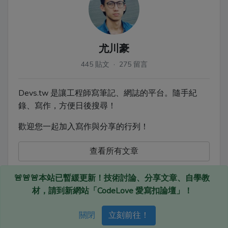
尤川豪
445 貼文 · 275 留言
Devs.tw 是讓工程師寫筆記、網誌的平台。隨手紀
錄、寫作，方便日後搜尋！
歡迎您一起加入寫作與分享的行列！
查看所有文章
🚨🚨🚨本站已暫緩更新！技術討論、分享文章、自學教
材，請到新網站「CodeLove 愛寫扣論壇」！
Devs.tw © 2020
關閉
立刻前往！