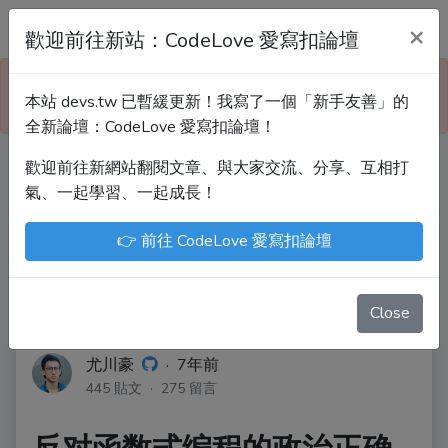
Devs.tw 寫程式討論區
×
歡迎前往新站：CodeLove 愛寫扣論壇
本站已暫緩更新！技術討論、分享文章、自學教材，
本站 devs.tw 已暫緩更新！我寫了一個「新手友善」的
請到新網站「CodeLove 愛寫扣論壇」！
全新論壇：CodeLove 愛寫扣論壇！
歡迎前往新網站翻閱文章、與大家交流、分享、互相打
Devs.tw 是讓工程師寫筆記、網誌的平台。歡迎
氣、一起學習、一起成長！
您隨手紀錄、寫作，方便日後搜尋！
👉 前往 CodeLove 愛寫扣論壇
尤川豪
Enoxs
chenjenping
Kevin Hou
JuenTingShie
Close
尤川豪
·
7年前
445 貼文 · 275 留言