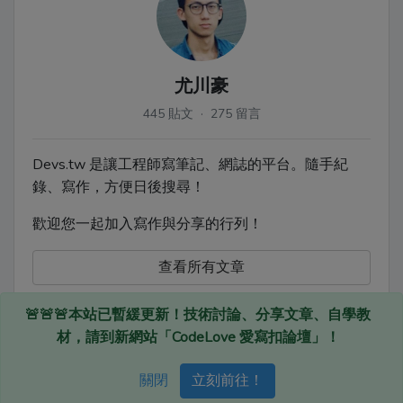
尤川豪
445 貼文 · 275 留言
Devs.tw 是讓工程師寫筆記、網誌的平台。隨手紀
錄、寫作，方便日後搜尋！
歡迎您一起加入寫作與分享的行列！
查看所有文章
🚨🚨🚨本站已暫緩更新！技術討論、分享文章、自學教
材，請到新網站「CodeLove 愛寫扣論壇」！
Devs.tw © 2020
關閉
立刻前往！