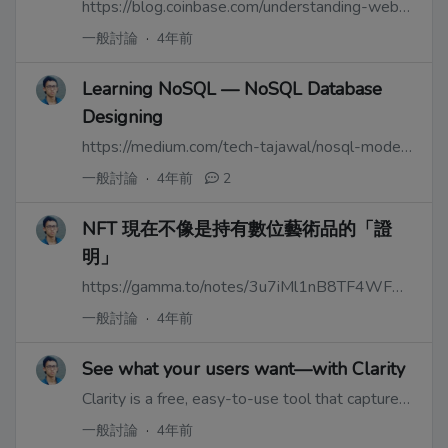
https://blog.coinbase.com/understanding-web-3-a-user-controlled-internet-a39c21cf83f3
一般討論
·
4年前
Learning NoSQL — NoSQL Database
Designing
https://medium.com/tech-tajawal/nosql-modeling-database-structuring-part-ii-4c364c4bc17a
一般討論
·
4年前
2
NFT 現在不像是持有數位藝術品的「證
明」
https://gamma.to/notes/3u7iMl1nB8TF4WF9boNH
一般討論
·
4年前
See what your users want—with Clarity
Clarity is a free, easy-to-use tool that captures how real people actually use your site. Setup is easy and you'll start getting data in minutes.
一般討論
·
4年前