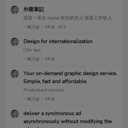
外匯筆記
提取一筆在 toptal 收到的美元 接案工作收入
一般討論
·
4年前
2
Design for internationalization
i18n tips
一般討論
·
4年前
Your on-demand graphic design service.
Simple, fast and affordable.
Productized services
一般討論
·
4年前
deliver a synchronous ad
asynchronously without modifying the