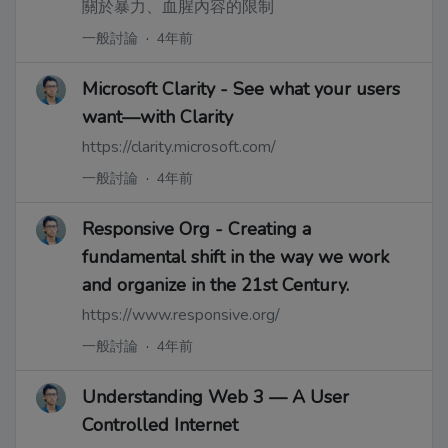
關於暴力、血腥內容的限制
一般討論
·
4年前
Microsoft Clarity - See what your users
want—with Clarity
https://clarity.microsoft.com/
一般討論
·
4年前
Responsive Org - Creating a
fundamental shift in the way we work
and organize in the 21st Century.
https://www.responsive.org/
一般討論
·
4年前
Understanding Web 3 — A User
Controlled Internet