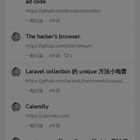
ad code.
https://github.com/krux/postscribe/
一般討論
·
4年前
The hacker's browser.
https://github.com/philc/vimium
一般討論
·
4年前
1
Laravel collection 的 unique 方法小地雷
https://github.com/laravel/framework/issues/24727
一般討論
·
4年前
Calendly
https://calendly.com/
一般討論
·
4年前